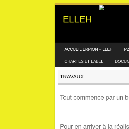
ELLEH
SKIP TO CONTENT
ACCUEIL ERPION – LLEH
P2
MENU
CHARTES ET LABEL
DOCUM
TRAVAUX
Tout commence par un b
Pour en arriver à la réali