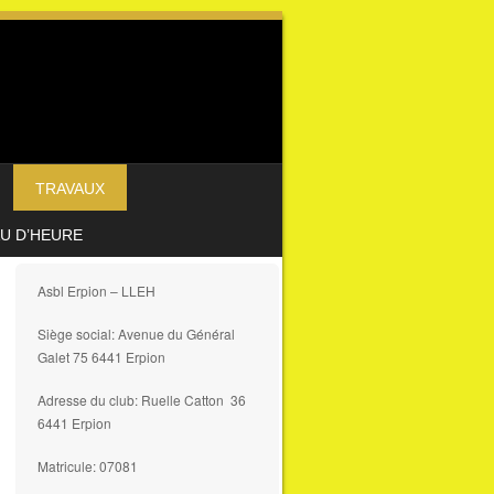
TRAVAUX
AU D’HEURE
Asbl Erpion – LLEH
Siège social: Avenue du Général
Galet 75 6441 Erpion
Adresse du club: Ruelle Catton 36
6441 Erpion
Matricule: 07081